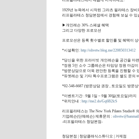
리프필라테스에서 새롭게 시작하세요!
1929년 뉴욕에서 시작된 그라츠 필라테스 장
리프필라테스 청담본점에서 경험해 보실 수 있
▶개인레슨 30% 스페셜 혜택
그리고 다양한 프로모션
프로모션은 등록 횟수별로 할인률 및 혜택이 상
*시설확인:
http://olivetw.blog.me/220850313412
*당신을 위한 프라이빗 개인레슨을 공간을 마련
*정원 5인 소수 그룹레슨은 타임당 정원 마감이
*방문상담으로 더욱 편안한 등록을 진행할 수 있
*듀엣레슨 및 기타 특수프로그램은 별도 문의 
*02-548-6687 (방문상담 권장 , 토요일도 방
*이벤트기간 : 9월 1일 ~ 9월 30일(토요일)까지
*위치안내 :
http://me2.do/Gq6B2lcS
리프필라테스는 The New York Pilates Stu
기업레슨(단체레슨) 제휴문의 :
olivetw@hanmail
-리프필라테스 청담본점-
청담본점 | 청담클래식스튜디오 | 거제점