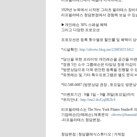
리프필라테스에서 새롭게 시작하세요!
1929년 뉴욕에서 시작된 그라츠 필라테스 장
리프필라테스 청담본점에서 경험해 보실 수 있
▶개인레슨 30% 스페셜 혜택
그리고 다양한 프로모션
프로모션은 등록 횟수별로 할인률 및 혜택이 상
*시설확인:
http://olivetw.blog.me/220850313412
*당신을 위한 프라이빗 개인레슨을 공간을 마련
*정원 5인 소수 그룹레슨은 타임당 정원 마감이
*방문상담으로 더욱 편안한 등록을 진행할 수 있
*듀엣레슨 및 기타 특수프로그램은 별도 문의 
*02-548-6687 (방문상담 권장 , 토요일도 방
*이벤트기간 : 9월 1일 ~ 9월 30일(토요일)까지
*위치안내 :
http://me2.do/Gq6B2lcS
리프필라테스는 The New York Pilates Stu
기업레슨(단체레슨) 제휴문의 :
olivetw@hanmail
-리프필라테스 청담본점-
청담본점 | 청담클래식스튜디오 | 거제점